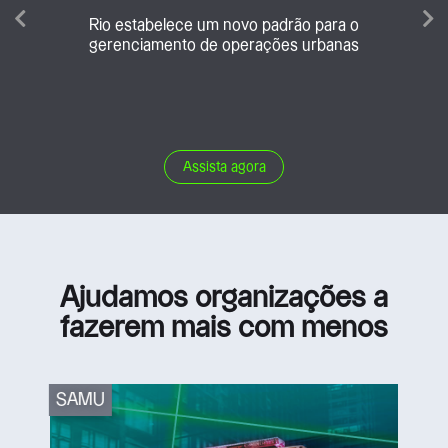
S
da,
Rio estabelece um novo padrão para o
vi
a.
gerenciamento de operações urbanas
Assista agora
Ajudamos organizações a
fazerem mais com menos
SAMU